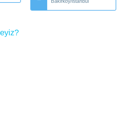
Bakırköy/İstanbul
eyiz?