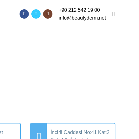
+90 212 542 19 00
info@beautyderm.net
et
İncirli Caddesi No:41 Kat:2